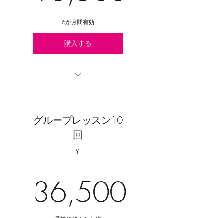
18,500￥
6か月間有効
購入する
定員３名、ピラティスの器具
（マシン）のグループレッス
ンレッスン
グループレッスン10
回
￥
36,500