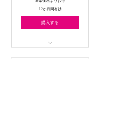
36,500￥
通常価格よりお得
12か月間有効
購入する
定員３名ピラティスの器具
（マシン）のグループレッス
ン
プライベートレッス
ン1回
7,500
7,500
￥
1回ずつ都度払い
購入する