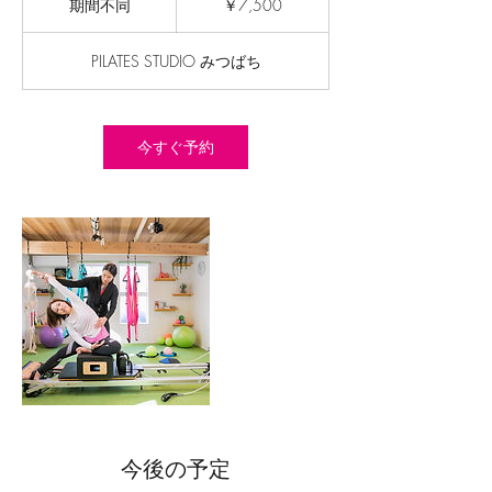
期間不同
期
￥7,500
間
不
PILATES STUDIO みつばち
同
今すぐ予約
今後の予定